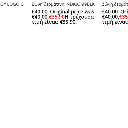
ΜΟΥ LOGO G
Ζώνη δερμάτινη INDIGO 99BLK
€
40.00
Original price was:
€
40.00
Ori
€40.00.
€
35.90
Η τρέχουσα
€40.00.
€
35
τιμή είναι: €35.90.
τιμή είναι