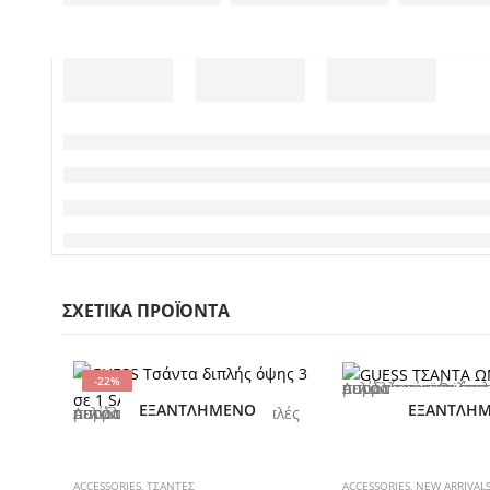
ΣΧΕΤΙΚΆ ΠΡΟΪΌΝΤΑ
-22%
Αυτό το προϊόν έχει πολλαπλές παραλλαγές. Οι επιλογές μπορούν να επιλεγούν στη σελίδα του πρ
ΕΞΑΝΤΛΗΜΈΝΟ
ΕΞΑΝΤΛΗ
Αυτό το προϊόν έχει πολλαπλές παραλλαγές. Οι επιλογές μπορούν να επιλεγούν στη σελίδα του προϊόντος
ACCESSORIES
,
ΤΣΑΝΤΕΣ
ACCESSORIES
,
NEW ARRIVAL