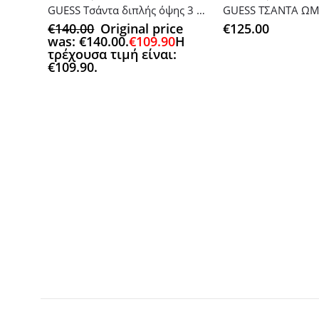
GUESS Τσάντα διπλής όψης 3 σε 1 SA7455260
GUESS ΤΣΑΝΤΑ Ω
€
140.00
Original price
€
125.00
was: €140.00.
€
109.90
Η
τρέχουσα τιμή είναι:
€109.90.