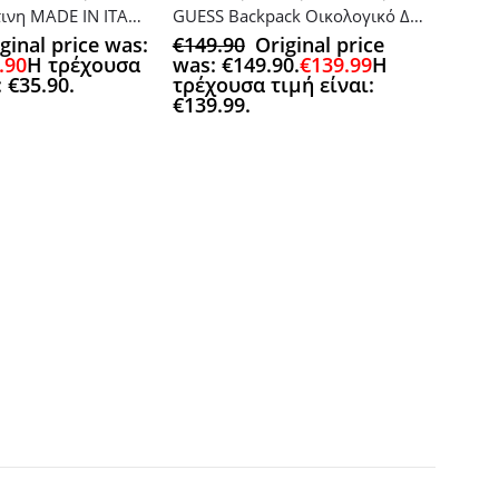
Ζώνη δερμάτινη MADE IN ITALY 99WHT
GUESS Backpack Οικολογικό Δέρμα μπεζ
ginal price was:
€
149.90
Original price
.90
Η τρέχουσα
was: €149.90.
€
139.99
Η
: €35.90.
τρέχουσα τιμή είναι:
€139.99.
Αυτό το προϊόν έχει πολλαπλές πα
ACCESSOR
Πασμίν
€
49.9
€49.9
τιμή 