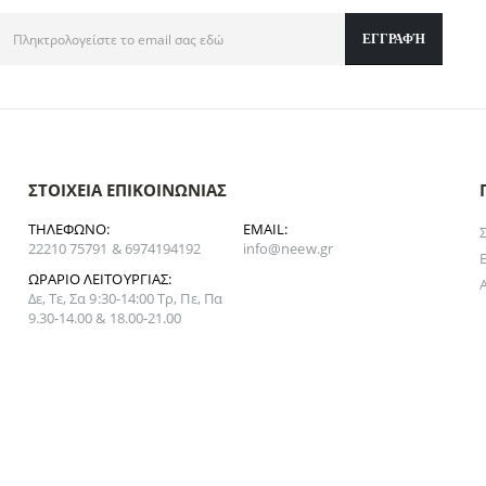
ΣΤΟΙΧΕΊΑ ΕΠΙΚΟΙΝΩΝΊΑΣ
ΤΗΛΈΦΩΝΟ:
EMAIL:
22210 75791 & 6974194192
info@neew.gr
ΩΡΆΡΙΟ ΛΕΙΤΟΥΡΓΊΑΣ:
Δε, Τε, Σα 9:30-14:00 Τρ, Πε, Πα
9.30-14.00 & 18.00-21.00