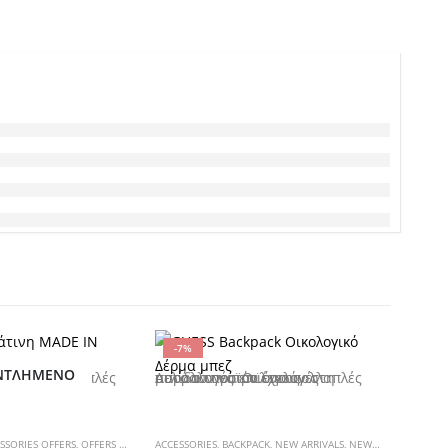
-7%
-20%
ΝΤΛΗΜΈΝΟ
να επιλεγούν στη σελίδα του προϊόντος
Αυτό το προϊόν έχει πολλαπλές παραλλαγές. Οι επιλογές μπορούν να επιλεγούν στη σελίδα του προϊόντος
SSORIES OFFERS
,
OFFERS 🖤
,
ΖΩΝΕΣ
ACCESSORIES
,
BACKPACK
,
NEW ARRIVALS
,
NEW ARRIVALS WOMAN