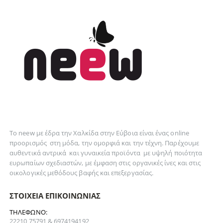
Το neew με έδρα την Xαλκίδα στην Εύβοια είναι ένας online
προορισμός στη
μόδα
, την
ομορφιά
και την
τέχνη
. Παρέχουμε
αυθεντικά
αντρικά
και
γυναικεία
προϊόντα με υψηλή ποιότητα
ευρωπαίων σχεδιαστών, με έμφαση στις οργανικές ίνες και στις
οικολογικές μεθόδους βαφής και επεξεργασίας.
ΣΤΟΙΧΕΊΑ ΕΠΙΚΟΙΝΩΝΊΑΣ
ΤΗΛΈΦΩΝΟ:
22210 75791 & 6974194192