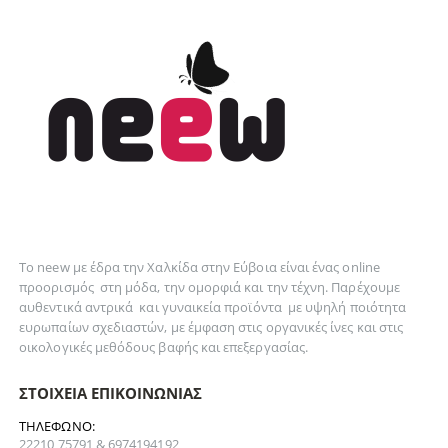
Το neew με έδρα την Xαλκίδα στην Εύβοια είναι ένας online
προορισμός στη
μόδα
, την
ομορφιά
και την
τέχνη
. Παρέχουμε
αυθεντικά
αντρικά
και
γυναικεία
προϊόντα με υψηλή ποιότητα
ευρωπαίων σχεδιαστών, με έμφαση στις οργανικές ίνες και στις
οικολογικές μεθόδους βαφής και επεξεργασίας.
ΣΤΟΙΧΕΊΑ ΕΠΙΚΟΙΝΩΝΊΑΣ
ΤΗΛΈΦΩΝΟ:
22210 75791 & 6974194192