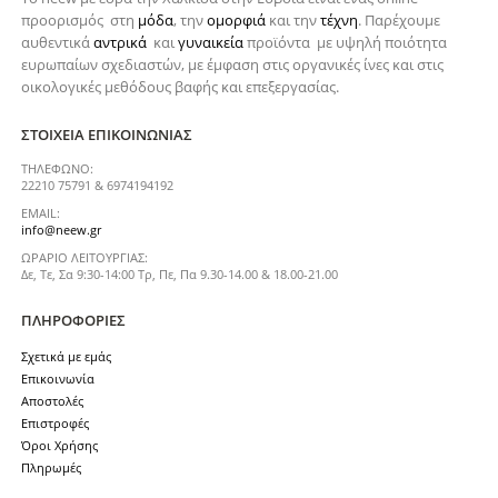
προορισμός στη
μόδα
, την
ομορφιά
και την
τέχνη
. Παρέχουμε
αυθεντικά
αντρικά
και
γυναικεία
προϊόντα με υψηλή ποιότητα
ευρωπαίων σχεδιαστών, με έμφαση στις οργανικές ίνες και στις
οικολογικές μεθόδους βαφής και επεξεργασίας.
ΣΤΟΙΧΕΊΑ ΕΠΙΚΟΙΝΩΝΊΑΣ
ΤΗΛΈΦΩΝΟ:
22210 75791 & 6974194192
EMAIL:
info@neew.gr
ΩΡΆΡΙΟ ΛΕΙΤΟΥΡΓΊΑΣ:
Δε, Τε, Σα 9:30-14:00 Τρ, Πε, Πα 9.30-14.00 & 18.00-21.00
ΠΛΗΡΟΦΟΡΊΕΣ
Σχετικά με εμάς
Επικοινωνία
Αποστολές
Επιστροφές
Όροι Χρήσης
Πληρωμές