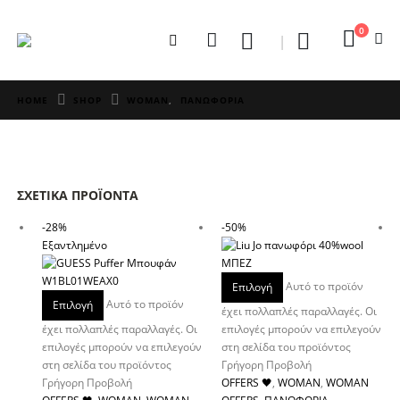
0
HOME
SHOP
WOMAN
,
ΠΑΝΩΦΟΡΙΑ
ΣΧΕΤΙΚΆ ΠΡΟΪΌΝΤΑ
-28%
-50%
Εξαντλημένο
Αυτό το προϊόν
Επιλογή
Αυτό το προϊόν
Επιλογή
έχει πολλαπλές παραλλαγές. Οι
έχει πολλαπλές παραλλαγές. Οι
επιλογές μπορούν να επιλεγούν
επιλογές μπορούν να επιλεγούν
στη σελίδα του προϊόντος
στη σελίδα του προϊόντος
Γρήγορη Προβολή
Γρήγορη Προβολή
OFFERS 🖤
,
WOMAN
,
WOMAN