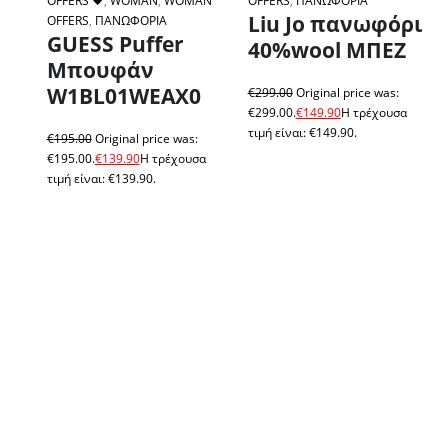
OFFERS 🖤
,
WOMAN
,
WOMAN
OFFERS
,
ΠΑΝΩΦΟΡΙΑ
Liu Jo πανωφόρι
OFFERS
,
ΠΑΝΩΦΟΡΙΑ
GUESS Puffer
40%wool ΜΠΕΖ
Μπουφάν
W1BL01WEAX0
€
299.00
Original price was:
€299.00.
€
149.90
Η τρέχουσα
τιμή είναι: €149.90.
€
195.00
Original price was:
€195.00.
€
139.90
Η τρέχουσα
τιμή είναι: €139.90.