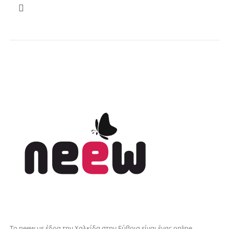
Το neew με έδρα την Xαλκίδα στην Εύβοια είναι ένας online