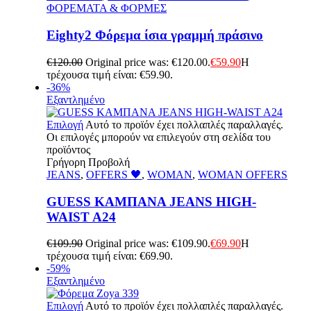
ΦΟΡΕΜΑΤΑ & ΦΟΡΜΕΣ
Eighty2 Φόρεμα ίσια γραμμή πράσινο
€
120.00
Original price was: €120.00.
€
59.90
Η
τρέχουσα τιμή είναι: €59.90.
-36%
Εξαντλημένο
Επιλογή
Αυτό το προϊόν έχει πολλαπλές παραλλαγές.
Οι επιλογές μπορούν να επιλεγούν στη σελίδα του
προϊόντος
Γρήγορη Προβολή
JEANS
,
OFFERS 🖤
,
WOMAN
,
WOMAN OFFERS
GUESS ΚΑΜΠΑΝΑ JEANS HIGH-
WAIST A24
€
109.90
Original price was: €109.90.
€
69.90
Η
τρέχουσα τιμή είναι: €69.90.
-59%
Εξαντλημένο
Επιλογή
Αυτό το προϊόν έχει πολλαπλές παραλλαγές.