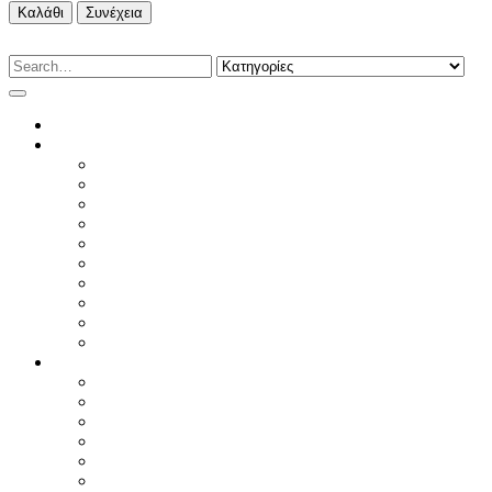
Καλάθι
Συνέχεια
HOME
WOMAN
T-SHIRTS
ΦΟΥΤΕΡ & ΦΟΡΜΕΣ
ΤΟΠ & ΠΟΥΚΑΜΙΣΑ
ΠΛΕΚΤΑ
ΠΑΝΤΕΛΟΝΙΑ
JEANS
ΦΟΡΕΜΑΤΑ & ΦΟΡΜΕΣ
ΦΟΥΣΤΕΣ
ΠΑΝΩΦΟΡΙΑ
WOMAN SUMMER SALE
MAN
T-SHIRTS MAN
POLO & SHIRTS MAN
ΦΟΥΤΕΡ & ΦΟΡΜΕΣ MAN
ΠΑΝΩΦΟΡΙΑ MAN
JEANS & PANTS MAN
ACCESSORIES MAN