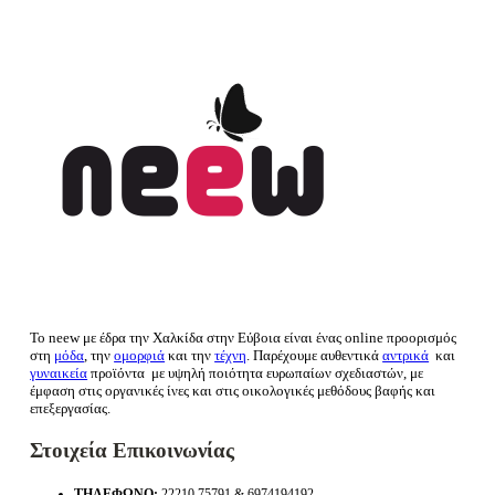
Το neew με έδρα την Xαλκίδα στην Εύβοια είναι ένας online προορισμός
στη
μόδα
, την
ομορφιά
και την
τέχνη
. Παρέχουμε αυθεντικά
αντρικά
και
γυναικεία
προϊόντα με υψηλή ποιότητα ευρωπαίων σχεδιαστών, με
έμφαση στις οργανικές ίνες και στις οικολογικές μεθόδους βαφής και
επεξεργασίας.
Στοιχεία Επικοινωνίας
ΤΗΛΈΦΩΝΟ:
22210 75791 & 6974194192