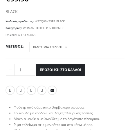
BLACK
Κωδικός προϊόντος:
W5YQ00KB3P2 BLACK
Κατηγορίες:
WOMAN
,
ΦΟΥΤΕΡ & ΦΟΡΜΕΣ
Ετικέτα:
ALL SEASONS
ΜΈΓΕΘΟΣ
ΠΡΟΣΘΉΚΗ ΣΤΟ ΚΑΛΆΘΙ
Φούτερ από σύμμεικτο βαμβακερό ύφασμα.
Κουκούλα με κορδόνι και λοξές πλευρικές τσέπες.
Μακριά μανίκια με λωρίδες με το λογότυπο πλευρικά.
Ριμπ τελείωμα στις μανσέτες και στο κάτω μέρος.