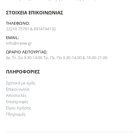
ΣΤΟΙΧΕΊΑ ΕΠΙΚΟΙΝΩΝΊΑΣ
ΤΗΛΈΦΩΝΟ:
22210 75791 & 6974194192
EMAIL:
info@neew.gr
ΩΡΆΡΙΟ ΛΕΙΤΟΥΡΓΊΑΣ:
Δε, Τε, Σα 9:30-14:00 Τρ, Πε, Πα 9.30-14.00 & 18.00-21.00
ΠΛΗΡΟΦΟΡΊΕΣ
Σχετικά με εμάς
Επικοινωνία
Αποστολές
Επιστροφές
Όροι Χρήσης
Πληρωμές