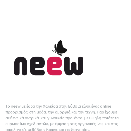
Το neew με έδρα την Xαλκίδα στην Εύβοια είναι ένας online
προορισμός στη
μόδα
, την
ομορφιά
και την
τέχνη
. Παρέχουμε
αυθεντικά
αντρικά
και
γυναικεία
προϊόντα με υψηλή ποιότητα
ευρωπαίων σχεδιαστών, με έμφαση στις οργανικές ίνες και στις
οικολογικές μεθόδους βαφής και επεξεργασίας.