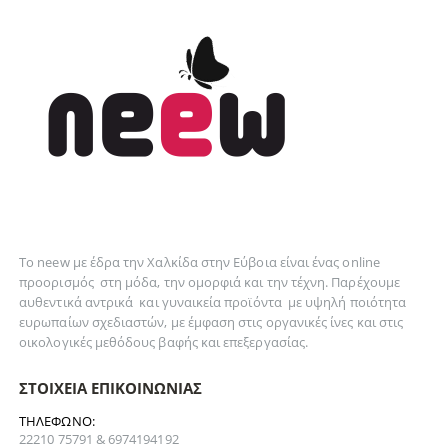
Το neew με έδρα την Xαλκίδα στην Εύβοια είναι ένας online
προορισμός στη
μόδα
, την
ομορφιά
και την
τέχνη
. Παρέχουμε
αυθεντικά
αντρικά
και
γυναικεία
προϊόντα με υψηλή ποιότητα
ευρωπαίων σχεδιαστών, με έμφαση στις οργανικές ίνες και στις
οικολογικές μεθόδους βαφής και επεξεργασίας.
ΣΤΟΙΧΕΊΑ ΕΠΙΚΟΙΝΩΝΊΑΣ
ΤΗΛΈΦΩΝΟ:
22210 75791 & 6974194192