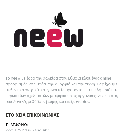
Το neew με έδρα την Xαλκίδα στην Εύβοια είναι ένας online
προορισμός στη
μόδα
, την
ομορφιά
και την
τέχνη
. Παρέχουμε
αυθεντικά
αντρικά
και
γυναικεία
προϊόντα με υψηλή ποιότητα
ευρωπαίων σχεδιαστών, με έμφαση στις οργανικές ίνες και στις
οικολογικές μεθόδους βαφής και επεξεργασίας.
ΣΤΟΙΧΕΊΑ ΕΠΙΚΟΙΝΩΝΊΑΣ
ΤΗΛΈΦΩΝΟ:
22210 75791 & 6974194192