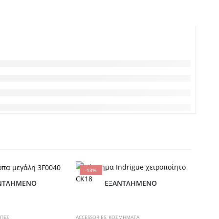
-13%
-28%
ΝΤΛΗΜΈΝΟ
ΕΞΑΝΤΛΗΜΈΝΟ
Αυτό το προϊόν έχει πολλαπλές παραλλαγές. Οι επιλογές μπορούν να επιλεγούν στη σελίδα του προϊόντος
ΡΠΕΣ
ACCESSORIES
,
ΚΟΣΜΗΜΑΤΑ