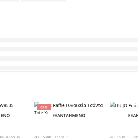
-23%
Αυτό το προϊόν έχει πολλαπλές παραλλαγές. Οι επιλογές μπορούν να επιλεγούν στη σελίδα του προϊόντος
ΜΈΝΟ
ΕΞΑΝΤΛΗΜΈΝΟ
ΕΞΑ
Αυτό το προϊόν έχει πολλαπλές παραλλαγές. Οι επιλογές μπορούν να επιλεγούν στη σελίδα του προϊόντος
ΦΟΙ & ΓΑΝΤΙΑ
ACCESSORIES
,
ΤΣΑΝΤΕΣ
ACCESSORIES
,
ΕΣΑ