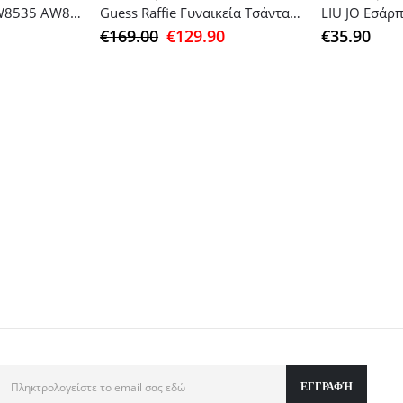
Σκούφος GUESS AW8535 AW8728
Guess Raffie Γυναικεία Τσάντα Tote Χειρός Καφέ
LIU JO Εσάρ
Original
Η
€
169.00
€
129.90
€
35.90
price
τρέχουσα
was:
τιμή
€169.00.
είναι:
€129.90.