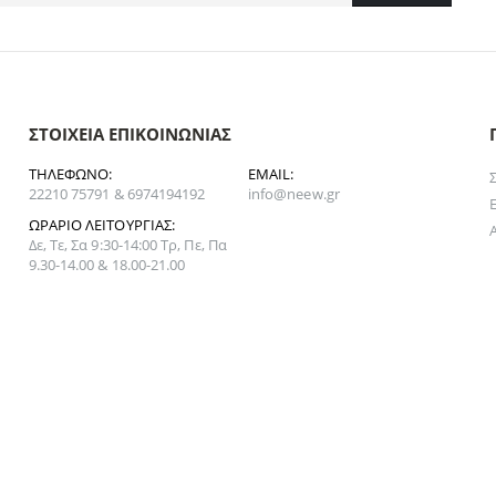
ΣΤΟΙΧΕΊΑ ΕΠΙΚΟΙΝΩΝΊΑΣ
ΤΗΛΈΦΩΝΟ:
EMAIL:
22210 75791 & 6974194192
info@neew.gr
ΩΡΆΡΙΟ ΛΕΙΤΟΥΡΓΊΑΣ:
Δε, Τε, Σα 9:30-14:00 Τρ, Πε, Πα
9.30-14.00 & 18.00-21.00