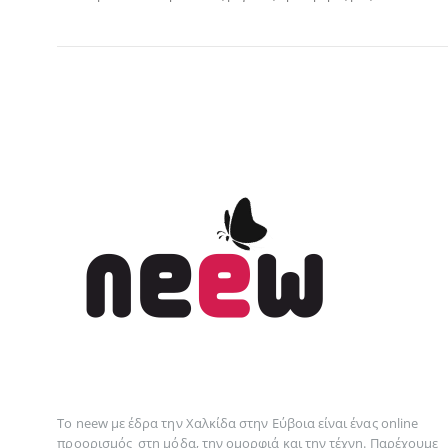
Το neew με έδρα την Xαλκίδα στην Εύβοια είναι ένας online
προορισμός στη
μόδα
, την
ομορφιά
και την
τέχνη
. Παρέχουμε