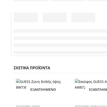
ΣΧΕΤΙΚΆ ΠΡΟΪΌΝΤΑ
ΕΞΑΝΤΛΗΜΈΝΟ
ΕΞΑΝΤΛΗ
Αυτό το προϊόν έχει πολλαπλές παραλλαγές. Οι επιλογές μπορούν να επιλεγούν στη σελίδα του προϊόντος
Αυτό το προϊόν έχει πολλαπλές παραλλαγές. Οι επιλογές μπορούν να επιλεγούν στη σελίδα του προϊόντος
ACCESSORIES
,
ΖΩΝΕΣ
ACCESSORIES
,
ΚΑΠΕΛΑ ΣΚΟΥ