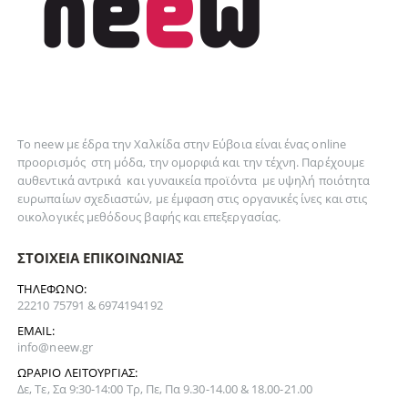
Το neew με έδρα την Xαλκίδα στην Εύβοια είναι ένας online
προορισμός στη
μόδα
, την
ομορφιά
και την
τέχνη
. Παρέχουμε
αυθεντικά
αντρικά
και
γυναικεία
προϊόντα με υψηλή ποιότητα
ευρωπαίων σχεδιαστών, με έμφαση στις οργανικές ίνες και στις
οικολογικές μεθόδους βαφής και επεξεργασίας.
ΣΤΟΙΧΕΊΑ ΕΠΙΚΟΙΝΩΝΊΑΣ
ΤΗΛΈΦΩΝΟ:
22210 75791 & 6974194192
EMAIL:
info@neew.gr
ΩΡΆΡΙΟ ΛΕΙΤΟΥΡΓΊΑΣ:
Δε, Τε, Σα 9:30-14:00 Τρ, Πε, Πα 9.30-14.00 & 18.00-21.00