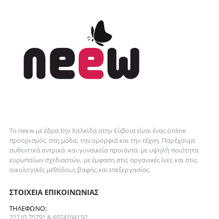
Το neew με έδρα την Xαλκίδα στην Εύβοια είναι ένας online
προορισμός στη
μόδα
, την
ομορφιά
και την
τέχνη
. Παρέχουμε
αυθεντικά
αντρικά
και
γυναικεία
προϊόντα με υψηλή ποιότητα
ευρωπαίων σχεδιαστών, με έμφαση στις οργανικές ίνες και στις
οικολογικές μεθόδους βαφής και επεξεργασίας.
ΣΤΟΙΧΕΊΑ ΕΠΙΚΟΙΝΩΝΊΑΣ
ΤΗΛΈΦΩΝΟ:
22210 75791 & 6974194192