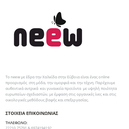
Το neew με έδρα την Xαλκίδα στην Εύβοια είναι ένας online
προορισμός στη
μόδα
, την
ομορφιά
και την
τέχνη
. Παρέχουμε
αυθεντικά
αντρικά
και
γυναικεία
προϊόντα με υψηλή ποιότητα
ευρωπαίων σχεδιαστών, με έμφαση στις οργανικές ίνες και στις
οικολογικές μεθόδους βαφής και επεξεργασίας.
ΣΤΟΙΧΕΊΑ ΕΠΙΚΟΙΝΩΝΊΑΣ
ΤΗΛΈΦΩΝΟ:
22210 75791 & 6974194192