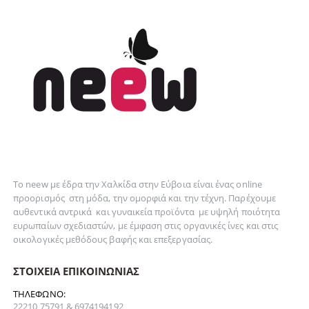
Το neew με έδρα την Xαλκίδα στην Εύβοια είναι ένας online
προορισμός στη
μόδα
, την
ομορφιά
και την
τέχνη
. Παρέχουμε
αυθεντικά
αντρικά
και
γυναικεία
προϊόντα με υψηλή ποιότητα
ευρωπαίων σχεδιαστών, με έμφαση στις οργανικές ίνες και στις
οικολογικές μεθόδους βαφής και επεξεργασίας.
ΣΤΟΙΧΕΊΑ ΕΠΙΚΟΙΝΩΝΊΑΣ
ΤΗΛΈΦΩΝΟ:
22210 75791 & 6974194192