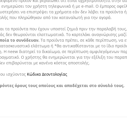
εφόμενο προϊόν και βεβαιωθεί ότι είναι αχρησιμοποίητο, στην αυ
α ενημερώσει τον χρήστη τηλεφωνικά ή με e-mail. Ο έμπορος οφεί
στερήσει να επιστρέψει τα χρήματα εάν δεν λάβει τα προϊόντα ή
ολής που πληρώθηκαν από τον καταναλωτή για την αγορά.
αι τα προϊόντα που έχουν υποστεί ζημιά πριν την παραλαβή του
ς δεν θεωρούνται ελαττωματικά. Το καρτελάκι αναγνώρισης μαζί μ
οποία το συνόδευαν.
Τα προϊόντα πρέπει, σε κάθε περίπτωση, να 
ατασκευαστικό ελάττωμα ή *θα αντικαθίστανται με το ίδιο προϊό
η. Η neew διατηρεί το δικαίωμα, σε περίπτωση αμφιλεγόμενων πα
ι πραγματικό. Ο χρήστης θα ενημερώνεται για την εξέλιξη του πα
δεν επιβαρύνεται με κανένα κόστος αποστολής.
του ισχύοντος
Κώδικα Δεοντολογίας
αρόντες όρους τους οποίους και αποδέχεται στο σύνολό τους.