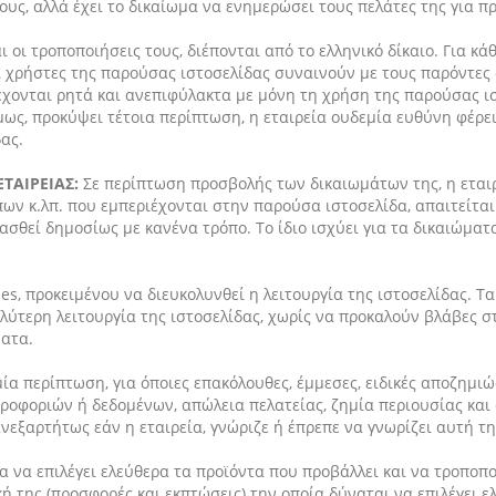
ς, αλλά έχει το δικαίωμα να ενημερώσει τους πελάτες της για πρ
ι οι τροποποιήσεις τους, διέπονται από το ελληνικό δίκαιο. Για 
Οι χρήστες της παρούσας ιστοσελίδας συναινούν με τους παρόντες
έχονται ρητά και ανεπιφύλακτα με μόνη τη χρήση της παρούσας ι
ως, προκύψει τέτοια περίπτωση, η εταιρεία ουδεμία ευθύνη φέρει,
ας.
ΕΤΑΙΡΕΙΑΣ:
Σε περίπτωση προσβολής των δικαιωμάτων της, η εται
ν κ.λπ. που εμπεριέχονται στην παρούσα ιστοσελίδα, απαιτείται 
σθεί δημοσίως με κανένα τρόπο. Το ίδιο ισχύει για τα δικαιώματ
ies, προκειμένου να διευκολυνθεί η λειτουργία της ιστοσελίδας. Τ
λύτερη λειτουργία της ιστοσελίδας, χωρίς να προκαλούν βλάβες σ
ματα.
μία περίπτωση, για όποιες επακόλουθες, έμμεσες, ειδικές αποζημι
ληροφοριών ή δεδομένων, απώλεια πελατείας, ζημία περιουσίας 
νεξαρτήτως εάν η εταιρεία, γνώριζε ή έπρεπε να γνωρίζει αυτή τ
μα να επιλέγει ελεύθερα τα προϊόντα που προβάλλει και να τροπο
τική της (προσφορές και εκπτώσεις) την οποία δύναται να επιλέγει