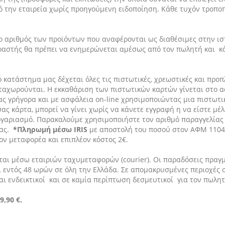
 την εταιρεία χωρίς προηγούμενη ειδοποίηση. Κάθε τυχόν τροπο
ο αριθμός των προϊόντων που αναφέρονται ως διαθέσιμες στην ιστ
γοραστής θα πρέπει να ενημερώνεται αμέσως από τον πωλητή και 
κό κατάστημα μας δέχεται όλες τις πιστωτικές, χρεωστικές και πρ
αταχωρούνται. Η εκκαθάριση των πιστωτικών καρτών γίνεται στο 
ας γρήγορα και με ασφάλεια on-line χρησιμοποιώντας μια πιστωτι
 κάρτα, μπορεί να γίνει χωρίς να κάνετε εγγραφή η να είστε μέλ
ογαριασμό. Παρακαλούμε χρησιμοποιήστε τον αριθμό παραγγελίας
μας.
*Πληρωμή μέσω IRIS
με αποστολή του ποσού στον ΑΦΜ 110
ον μεταφορέα και επιπλέον κόστος 2€.
αι μέσω εταιριών ταχυμεταφορών (courier). Οι παραδόσεις πραγμ
αι εντός 48 ωρών σε όλη την Ελλάδα. Σε απομακρυσμένες περιοχές 
αι ενδεικτικοί και σε καμία περίπτωση δεσμευτικοί για τον πωλητ
,90 €.