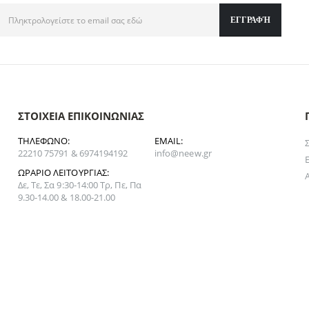
ΣΤΟΙΧΕΊΑ ΕΠΙΚΟΙΝΩΝΊΑΣ
ΤΗΛΈΦΩΝΟ:
EMAIL:
22210 75791 & 6974194192
info@neew.gr
ΩΡΆΡΙΟ ΛΕΙΤΟΥΡΓΊΑΣ:
Δε, Τε, Σα 9:30-14:00 Τρ, Πε, Πα
9.30-14.00 & 18.00-21.00