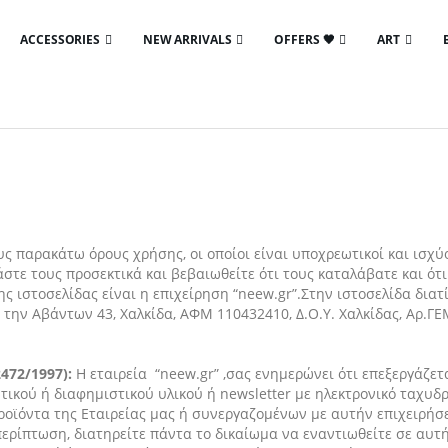
ACCESSORIES
NEW ARRIVALS
OFFERS 🖤
ART
ς παρακάτω όρους χρήσης, οι οποίοι είναι υποχρεωτικοί και ισχύ
στε τους προσεκτικά και βεβαιωθείτε ότι τους καταλάβατε και ότ
ς ιστοσελίδας είναι η επιχείρηση “neew.gr”.Στην ιστοσελίδα διατ
ρα την Αβάντων 43, Χαλκίδα, ΑΦΜ 110432410, Δ.Ο.Υ. Χαλκίδας, Αρ
72/1997):
Η εταιρεία “neew.gr” ,σας ενημερώνει ότι επεξεργάζετ
κού ή διαφημιστικού υλικού ή newsletter με ηλεκτρονικό ταχυδρο
οϊόντα της Εταιρείας μας ή συνεργαζομένων με αυτήν επιχειρήσε
περίπτωση, διατηρείτε πάντα το δικαίωμα να εναντιωθείτε σε αυτή