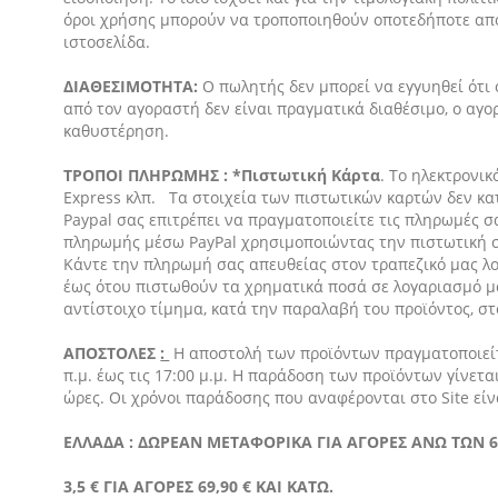
όροι χρήσης μπορούν να τροποποιηθούν οποτεδήποτε από
ιστοσελίδα.
ΔΙΑΘΕΣΙΜΟΤΗΤΑ:
Ο πωλητής δεν μπορεί να εγγυηθεί ότι 
από τον αγοραστή δεν είναι πραγματικά διαθέσιμο, ο α
καθυστέρηση.
ΤΡΟΠΟΙ ΠΛΗΡΩΜΗΣ : *Πιστωτική Κάρτα
. Το ηλεκτρονι
Express κλπ. Τα στοιχεία των πιστωτικών καρτών δεν κ
Paypal σας επιτρέπει να πραγματοποιείτε τις πληρωμές σ
πληρωμής μέσω PayPal χρησιμοποιώντας την πιστωτική σας
Κάντε την πληρωμή σας απευθείας στον τραπεζικό μας λ
έως ότου πιστωθούν τα χρηματικά ποσά σε λογαριασμό 
αντίστοιχο τίμημα, κατά την παραλαβή του προϊόντος, στ
ΑΠΟΣΤΟΛΕΣ
:
Η αποστολή των προϊόντων πραγματοποιείτ
π.μ. έως τις 17:00 μ.μ. Η παράδοση των προϊόντων γίνετ
ώρες. Οι χρόνοι παράδοσης που αναφέρονται στο Site είν
ΕΛΛΑΔΑ : ΔΩΡΕΑΝ ΜΕΤΑΦΟΡΙΚΑ ΓΙΑ ΑΓΟΡΕΣ ΑΝΩ ΤΩΝ 69
3,5 € ΓΙΑ ΑΓΟΡΕΣ 69,90 € ΚΑΙ ΚΑΤΩ.