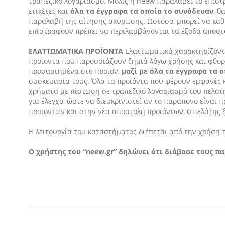
τραπεζικό λογαριασμό. Μόλις η neew παραλάβει το επιστρ
ετικέτες και
όλα τα έγγραφα τα οποία το συνόδευαν
, θ
παραλαβή της αίτησης ακύρωσης. Ωστόσο, μπορεί να καθυ
επιστραφούν πρέπει να περιλαμβάνονται τα έξοδα αποστ
ΕΛΑΤΤΩΜΑΤΙΚΑ ΠΡΟΪΟΝΤΑ
Ελαττωματικά χαρακτηρίζοντ
προϊόντα που παρουσιάζουν ζημιά λόγω χρήσης και φθορά
προσαρτημένα στο προϊόν,
μαζί με όλα τα έγγραφα τα 
συσκευασία τους. Όλα τα προϊόντα που φέρουν εμφανές κ
χρήματα με πίστωση σε τραπεζικό λογαριασμό του πελάτ
για έλεγχο, ώστε να διευκρινιστεί αν το παράπονο είνα
προϊόντων και στην νέα αποστολή προϊόντων, ο πελάτης 
Η λειτουργία του καταστήματος διέπεται από την χρήση 
Ο χρήστης του “neew.gr” δηλώνει ότι διάβασε τους π