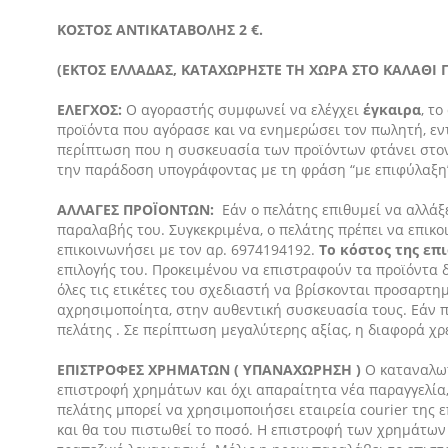
ΚΟΣΤΟΣ ΑΝΤΙΚΑΤΑΒΟΛΗΣ 2 €.
(ΕΚΤΟΣ ΕΛΛΑΔΑΣ, ΚΑΤΑΧΩΡΗΣΤΕ ΤΗ ΧΩΡΑ ΣΤΟ ΚΑΛΑΘΙ ΓΙ
ΕΛΕΓΧΟΣ:
Ο αγοραστής συμφωνεί να ελέγχει
έγκαιρα
, τ
προϊόντα που αγόρασε και να ενημερώσει τον πωλητή, εν
περίπτωση που η συσκευασία των προϊόντων φτάνει στον 
την παράδοση υπογράφοντας με τη φράση “με επιφύλαξη
ΑΛΛΑΓΕΣ ΠΡΟΪΟΝΤΩΝ:
Εάν ο πελάτης επιθυμεί να αλλάξ
παραλαβής του. Συγκεκριμένα, ο πελάτης πρέπει να επικ
επικοινωνήσει με τον αρ. 6974194192.
Το κόστος της επ
επιλογής του. Προκειμένου να επιστραφούν τα προϊόντα δ
όλες τις ετικέτες του σχεδιαστή να βρίσκονται προσαρτη
αχρησιμοποίητα, στην αυθεντική συσκευασία τους. Εάν π
πελάτης . Σε περίπτωση μεγαλύτερης αξίας, η διαφορά χρ
ΕΠΙΣΤΡΟΦΕΣ ΧΡΗΜΑΤΩΝ ( ΥΠΑΝΑΧΩΡΗΣΗ )
O καταναλωτ
επιστροφή χρημάτων και όχι απαραίτητα νέα παραγγελία,
πελάτης μπορεί να χρησιμοποιήσει εταιρεία courier της
και θα του πιστωθεί το ποσό. Η επιστροφή των χρημάτων 