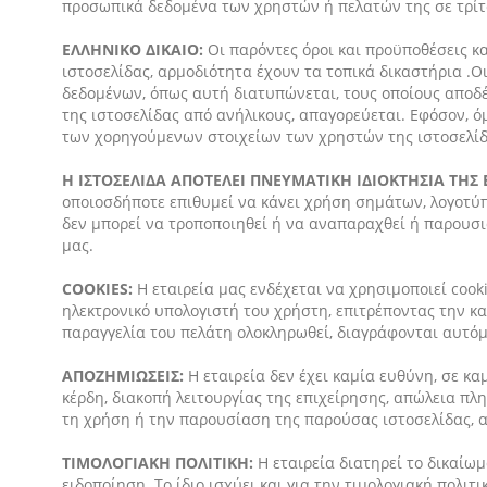
προσωπικά δεδομένα των χρηστών ή πελατών της σε τρίτου
ΕΛΛΗΝΙΚΟ ΔΙΚΑΙΟ:
Οι παρόντες όροι και προϋποθέσεις κα
ιστοσελίδας, αρμοδιότητα έχουν τα τοπικά δικαστήρια .
δεδομένων, όπως αυτή διατυπώνεται, τους οποίους αποδ
της ιστοσελίδας από ανήλικους, απαγορεύεται. Εφόσον, όμ
των χορηγούμενων στοιχείων των χρηστών της ιστοσελίδ
Η ΙΣΤΟΣΕΛΙΔΑ ΑΠΟΤΕΛΕΙ ΠΝΕΥΜΑΤΙΚΗ ΙΔΙΟΚΤΗΣΙΑ ΤΗΣ 
οποιοσδήποτε επιθυμεί να κάνει χρήση σημάτων, λογοτύπω
δεν μπορεί να τροποποιηθεί ή να αναπαραχθεί ή παρουσια
μας.
COOKIES:
Η εταιρεία μας ενδέχεται να χρησιμοποιεί cook
ηλεκτρονικό υπολογιστή του χρήστη, επιτρέποντας την κα
παραγγελία του πελάτη ολοκληρωθεί, διαγράφονται αυτό
ΑΠΟΖΗΜΙΩΣΕΙΣ:
Η εταιρεία δεν έχει καμία ευθύνη, σε κα
κέρδη, διακοπή λειτουργίας της επιχείρησης, απώλεια π
τη χρήση ή την παρουσίαση της παρούσας ιστοσελίδας, α
ΤΙΜΟΛΟΓΙΑΚΗ ΠΟΛΙΤΙΚΗ:
Η εταιρεία διατηρεί το δικαίω
ειδοποίηση. Το ίδιο ισχύει και για την τιμολογιακή πολι