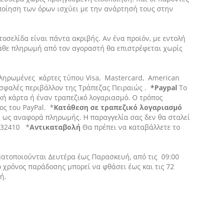
ποίηση των όρων ισχύει με την ανάρτησή τους στην
οσελίδα είναι πάντα ακριβής. Αν ένα προϊόν, με εντολή
κάθε πληρωμή από τον αγοραστή θα επιστρέφεται χωρίς
οπληρωμένες κάρτες τύπου Visa, Mastercard, American
ασφαλές περιβάλλον της Τράπεζας Πειραιώς .
*Paypal
Το
κή κάρτα
ή έναν
τραπεζικό λογαριασμό. Ο τρόπος
ος του PayPal. *
Κατάθεση σε τραπεζικό λογαριασμό
 ως αναφορά πληρωμής. Η παραγγελία σας δεν θα σταλεί
432410 *
Αντικαταβολή
Θα πρέπει να καταβάλλετε το
ατοποιούνται Δευτέρα έως Παρασκευή, από τις 09:00
ο χρόνος παράδοσης μπορεί να φθάσει έως και τις 72
ή.