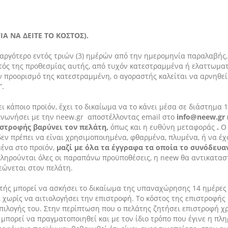
Α ΝΑ ΔΕΙΤΕ ΤΟ ΚΟΣΤΟΣ).
ο αργότερο εντός τριών (3) ημέρών από την ημερομηνία παραλαβής,
τός της προθεσμίας αυτής, από τυχόν κατεστραμμένα ή ελαττωματ
προορισμό της κατεστραμμένη, ο αγοραστής καλείται να αρνηθεί 
”.
ει κάποιο προϊόν, έχει το δικαίωμα να το κάνει μέσα σε διάστημ
οινωνήσει με την neew.gr αποστέλλοντας email στο
info@neew.gr
ιστροφής βαρύνει τον πελάτη,
όπως και η ευθύνη μεταφοράς
.
Ο
εν πρέπει να είναι χρησιμοποιημένα, φθαρμένα, πλυμένα, ή να έχ
μένα στο προϊόν,
μαζί με όλα τα έγγραφα τα οποία το συνόδευ
ληρούνται όλες οι παραπάνω προϋποθέσεις, η neew θα αντικαταστή
εώνεται στον πελάτη.
ής μπορεί να ασκήσει το δικαίωμα της υπαναχώρησης 14 ημέρες 
 χωρίς να αιτιολογήσει την επιστροφή. Το κόστος της επιστροφής
 επιλογής του. Στην περίπτωση που ο πελάτης ζητήσει επιστροφή 
μπορεί να πραγματοποιηθεί και με τον ίδιο τρόπο που έγινε η πλ